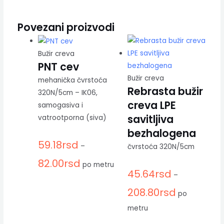
Povezani proizvodi
Bužir creva
PNT cev
Bužir creva
mehanička čvrstoća
Rebrasta bužir
320N/5cm – IK06,
creva LPE
samogasiva i
savitljiva
vatrootporna (siva)
bezhalogena
59.18
rsd
–
čvrstoća 320N/5cm
82.00
rsd
po metru
45.64
rsd
–
208.80
rsd
po
metru