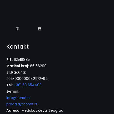
Kontakt
PIB:
112516885
Matični broj:
66156290
Br.Računa:
205-0000000421172-94
Tel:
+381 63 654403
E-mail:
info@nonet.rs
prodaja@nonet.rs
Adresa:
Medakovićeva, Beograd