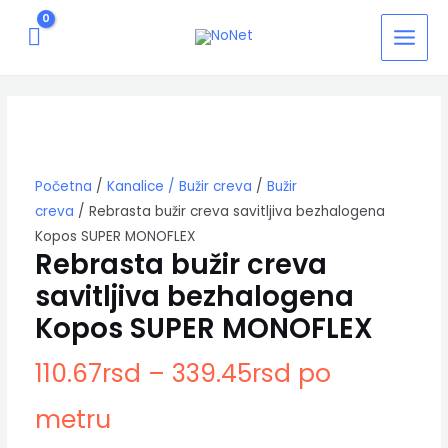
Pređi
MAIN
na
MEN
sadržaj
Rebrasta
bužir
creva
savitljiva
bezhalogena
Kopos
Početna
/
Kanalice / Bužir creva
/
Bužir
SUPER
creva
/ Rebrasta bužir creva savitljiva bezhalogena
MONOFLEX
Kopos SUPER MONOFLEX
količina
Rebrasta bužir creva
savitljiva bezhalogena
Kopos SUPER MONOFLEX
110.67
rsd
–
339.45
rsd
po
metru