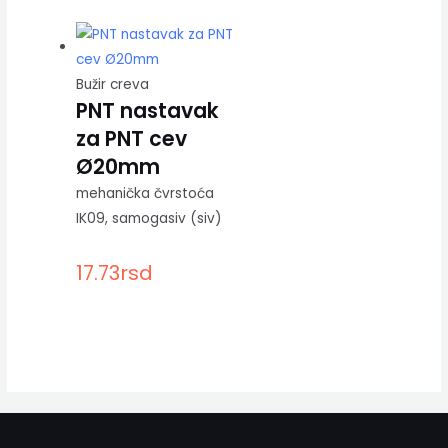
Bužir creva
PNT nastavak
za PNT cev
Ø20mm
mehanička čvrstoća
IK09, samogasiv (siv)
17.73
rsd