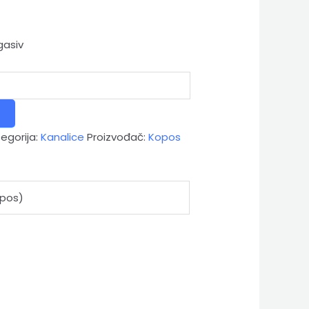
gasiv
egorija:
Kanalice
Proizvođač:
Kopos
opos)