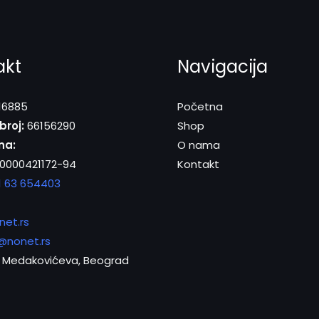
akt
Navigacija
16885
Početna
broj:
66156290
Shop
na:
O nama
0000421172-94
Kontakt
1 63 654403
net.rs
@nonet.rs
Medakovićeva, Beograd