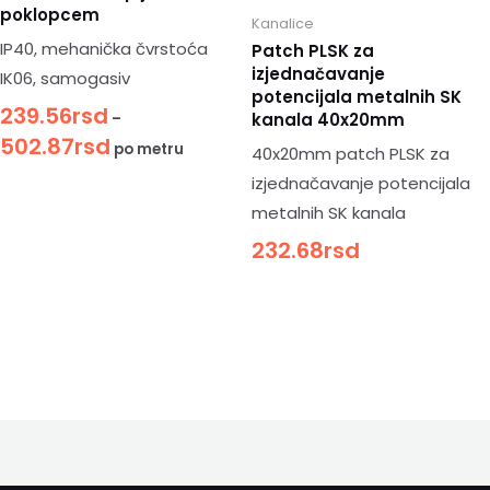
poklopcem
Kanalice
IP40, mehanička čvrstoća
Patch PLSK za
izjednačavanje
IK06, samogasiv
potencijala metalnih SK
239.56
rsd
–
kanala 40x20mm
502.87
rsd
po metru
40x20mm patch PLSK za
izjednačavanje potencijala
metalnih SK kanala
232.68
rsd