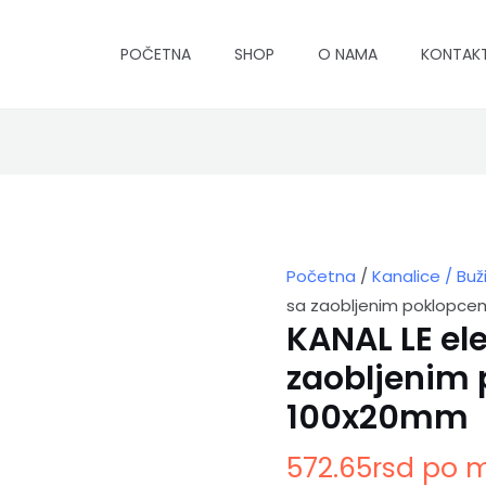
POČETNA
SHOP
O NAMA
KONTAK
KANAL
LE
elegant
sa
zaobljenim
Početna
/
Kanalice / Buž
poklopcem
sa zaobljenim poklopc
100x20mm
KANAL LE el
količina
zaobljenim
100x20mm
572.65
rsd
po m