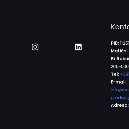
Kont
PIB:
1125
Matični 
Br.Raču
205-000
Tel:
+38
E-mail:
info@no
prodaja
Adresa: