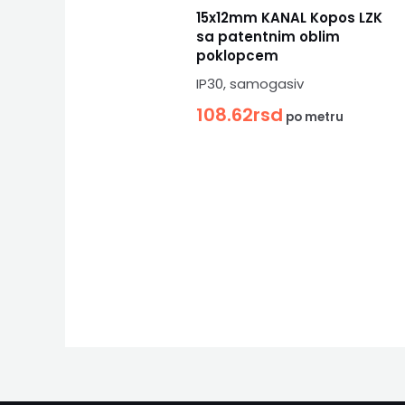
15x12mm KANAL Kopos LZK
sa patentnim oblim
poklopcem
IP30, samogasiv
108.62
rsd
po metru