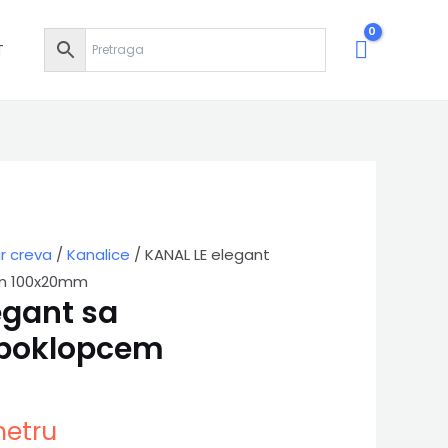
T
ir creva
/
Kanalice
/ KANAL LE elegant
em 100x20mm
egant sa
 poklopcem
etru