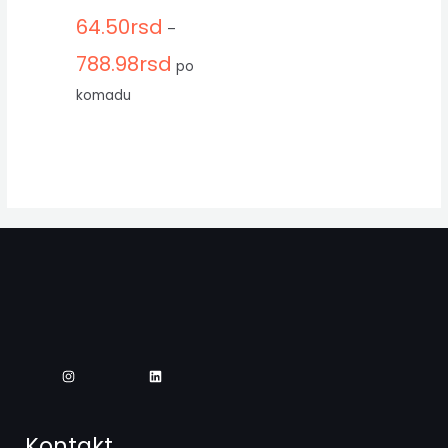
64.50
rsd
–
788.98
rsd
po
komadu
Kontakt