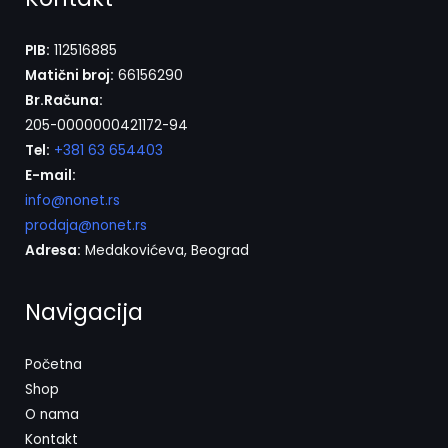
PIB:
112516885
Matični broj:
66156290
Br.Računa:
205-0000000421172-94
Tel:
+381 63 654403
E-mail:
info@nonet.rs
prodaja@nonet.rs
Adresa:
Medakovićeva, Beograd
Navigacija
Početna
Shop
O nama
Kontakt