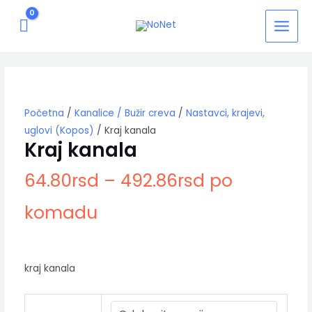
Pređi
MAIN
na
MEN
sadržaj
Kraj
kanala
količina
Početna
/
Kanalice / Bužir creva
/
Nastavci, krajevi,
uglovi (Kopos)
/ Kraj kanala
Kraj kanala
64.80
rsd
–
492.86
rsd
po
komadu
kraj kanala