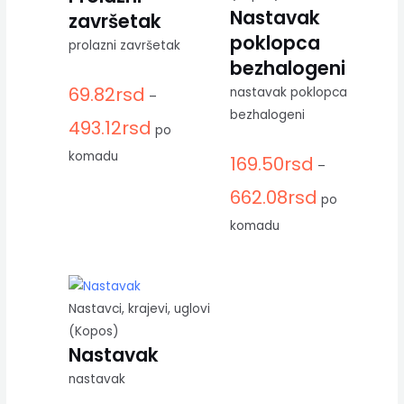
Nastavak
završetak
poklopca
prolazni završetak
bezhalogeni
69.82
rsd
nastavak poklopca
–
bezhalogeni
493.12
rsd
po
komadu
169.50
rsd
–
662.08
rsd
po
komadu
Nastavci, krajevi, uglovi
(Kopos)
Nastavak
nastavak