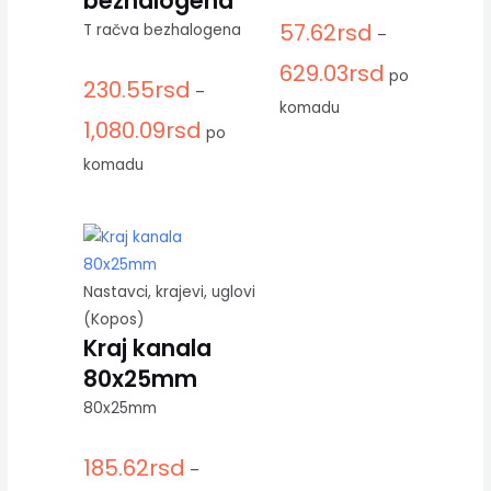
bezhalogena
57.62
rsd
T račva bezhalogena
–
629.03
rsd
po
230.55
rsd
–
komadu
1,080.09
rsd
po
komadu
Nastavci, krajevi, uglovi
(Kopos)
Kraj kanala
80x25mm
80x25mm
185.62
rsd
–