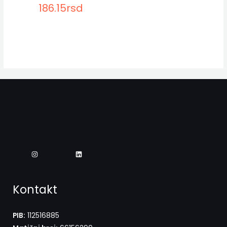
186.15
rsd
Kontakt
PIB:
112516885