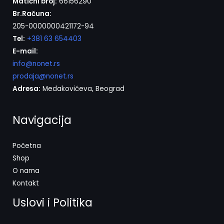
Matični broj:
66156290
Br.Računa:
205-0000000421172-94
Tel:
+381 63 654403
E-mail:
info@nonet.rs
prodaja@nonet.rs
Adresa:
Medakovićeva, Beograd
Navigacija
Početna
Shop
O nama
Kontakt
Uslovi i Politika