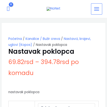
Pređi
MAIN
na
MEN
sadržaj
Nastavak
poklopca
količina
Početna
/
Kanalice / Bužir creva
/
Nastavci, krajevi,
uglovi (Kopos)
/ Nastavak poklopca
Nastavak poklopca
69.82
rsd
–
394.78
rsd
po
komadu
nastavak poklopca