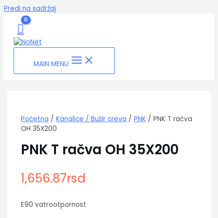
Pređi na sadržaj
MAIN MENU
Početna
/
Kanalice / Bužir creva
/
PNK
/ PNK T račva
OH 35X200
PNK T račva OH 35X200
1,656.87
rsd
E90 vatrootpornost