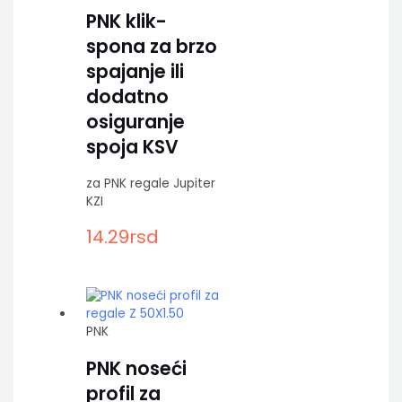
PNK klik-
spona za brzo
spajanje ili
dodatno
osiguranje
spoja KSV
za PNK regale Jupiter
KZI
14.29
rsd
PNK
PNK noseći
profil za