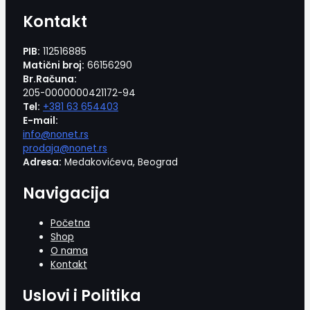
Kontakt
PIB:
112516885
Matični broj:
66156290
Br.Računa:
205-0000000421172-94
Tel:
+381 63 654403
E-mail:
info@nonet.rs
prodaja@nonet.rs
Adresa:
Medakovićeva, Beograd
Navigacija
Početna
Shop
O nama
Kontakt
Uslovi i Politika