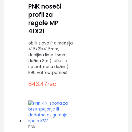
PNK noseći
profil za
regale MP
41X21
oblik slova P dimenzija
41.5x21x41.5mm,
debljina lima 1.5mm,
dužina 3m (seče se
na potrebnu dužinu),
E90 vatrootpornost
643.47
rsd
PNK