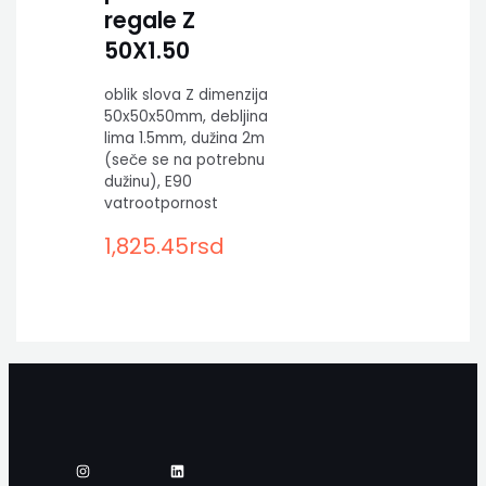
regale Z
50X1.50
oblik slova Z dimenzija
50x50x50mm, debljina
lima 1.5mm, dužina 2m
(seče se na potrebnu
dužinu), E90
vatrootpornost
1,825.45
rsd