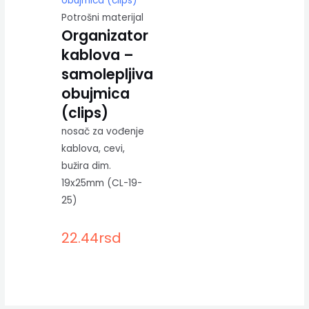
Potrošni materijal
Organizator
kablova –
samolepljiva
obujmica
(clips)
nosač za vođenje
kablova, cevi,
bužira dim.
19x25mm (CL-19-
25)
22.44
rsd