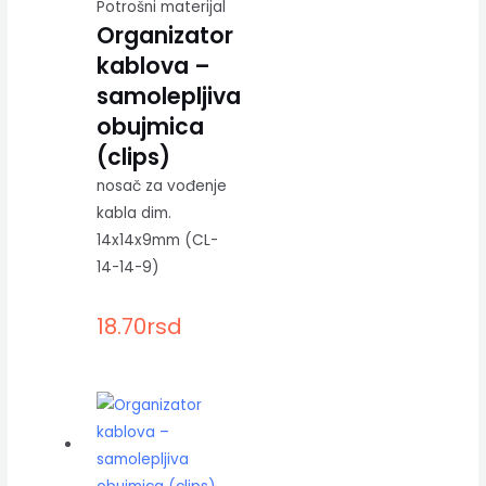
Potrošni materijal
Organizator
kablova –
samolepljiva
obujmica
(clips)
nosač za vođenje
kabla dim.
14x14x9mm (CL-
14-14-9)
18.70
rsd