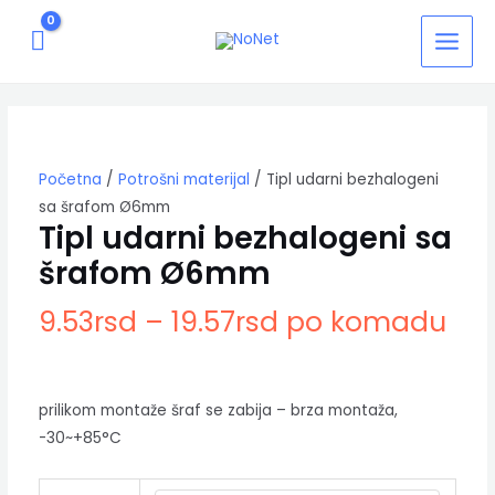
Pređi
MAIN
na
MEN
sadržaj
Tipl
udarni
bezhalogeni
sa
Početna
/
Potrošni materijal
/ Tipl udarni bezhalogeni
šrafom
Ø6mm
sa šrafom Ø6mm
količina
Tipl udarni bezhalogeni sa
šrafom Ø6mm
9.53
rsd
–
19.57
rsd
po komadu
prilikom montaže šraf se zabija – brza montaža,
-30~+85°C