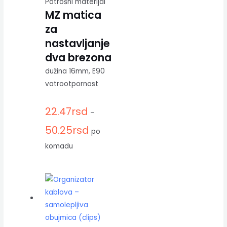
Potrošni materijal
MZ matica
za
nastavljanje
dva brezona
dužina 16mm, E90
vatrootpornost
22.47
rsd
–
50.25
rsd
po
komadu