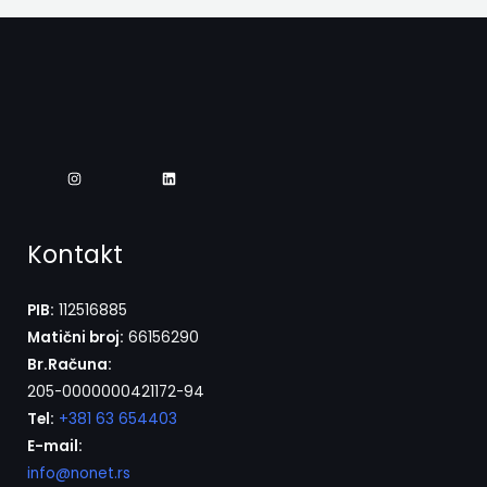
Kontakt
PIB:
112516885
Matični broj:
66156290
Br.Računa:
205-0000000421172-94
Tel:
+381 63 654403
E-mail:
info@nonet.rs