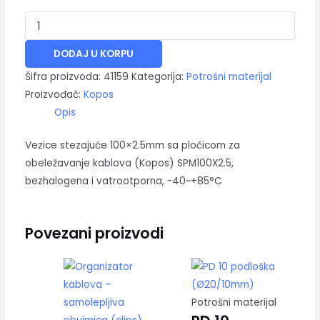
DODAJ U KORPU
Šifra proizvoda:
41159
Kategorija:
Potrošni materijal
Proizvođač:
Kopos
Opis
Vezice stezajuće 100×2.5mm sa pločicom za
obeležavanje kablova (Kopos) SPM100X2.5,
bezhalogena i vatrootporna, -40~+85°C
Povezani proizvodi
Potrošni materijal