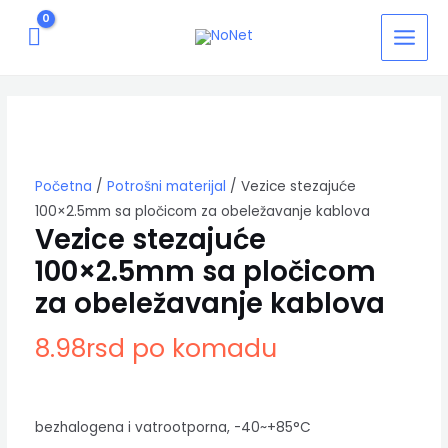
Pređi
MAIN
na
MEN
sadržaj
Vezice
stezajuće
100x2.5mm
sa
pločicom
za
Početna
/
Potrošni materijal
/ Vezice stezajuće
obeležavanje
100×2.5mm sa pločicom za obeležavanje kablova
kablova
Vezice stezajuće
količina
100×2.5mm sa pločicom
za obeležavanje kablova
8.98
rsd
po komadu
bezhalogena i vatrootporna, -40~+85°C