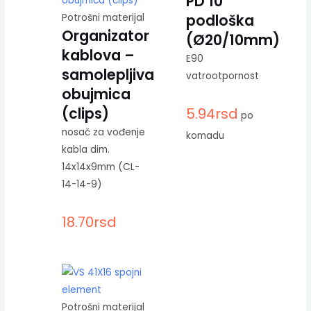
PD 10
podloška
Potrošni materijal
Organizator
(Ø20/10mm)
kablova –
E90
samolepljiva
vatrootpornost
obujmica
(clips)
5.94
rsd
po
nosač za vođenje
komadu
kabla dim.
14x14x9mm (CL-
14-14-9)
18.70
rsd
Potrošni materijal