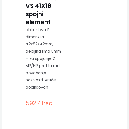
VS 41X16
spojni
element
oblik slova P
dimenzija
42x82x42mm,
debljina lima 5mm
– za spajanje 2
MP/NP profila radi
povećanja
nosivosti, vruće
pocinkovan
592.41
rsd