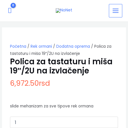
Pređi
MAIN
na
MEN
sadržaj
Polica
za
tastaturu
i
Početna
/
Rek ormani
/
Dodatna oprema
/ Polica za
miša
19"/2U
tastaturu i miša 19″/2U na izvlačenje
na
Polica za tastaturu i miša
izvlačenje
19″/2U na izvlačenje
količina
6,972.50
rsd
slide mehanizam za sve tipove rek ormana