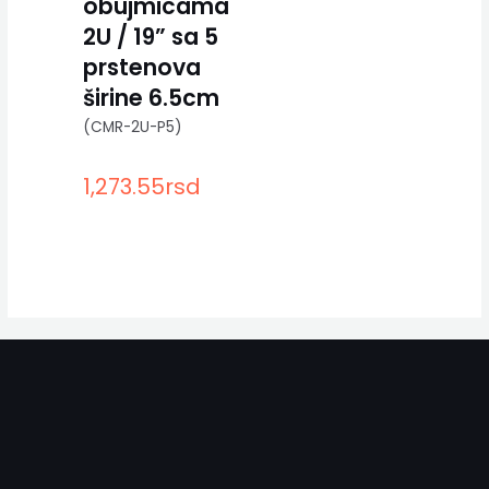
obujmicama
2U / 19” sa 5
prstenova
širine 6.5cm
(CMR-2U-P5)
1,273.55
rsd