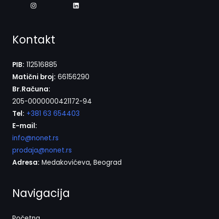
Kontakt
PIB:
112516885
Matični broj:
66156290
Br.Računa:
205-0000000421172-94
Tel:
+381 63 654403
E-mail:
info@nonet.rs
prodaja@nonet.rs
Adresa:
Medakovićeva, Beograd
Navigacija
Početna