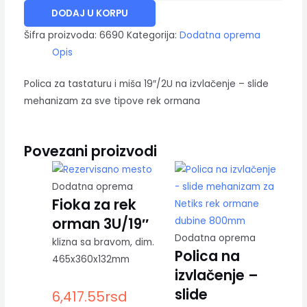
DODAJ U KORPU
Šifra proizvoda:
6690
Kategorija:
Dodatna oprema
Opis
Polica za tastaturu i miša 19″/2U na izvlačenje – slide
mehanizam za sve tipove rek ormana
Povezani proizvodi
Dodatna oprema
Fioka za rek
orman 3U/19″
Dodatna oprema
klizna sa bravom, dim.
Polica na
465x360x132mm
izvlačenje –
slide
6,417.55
rsd