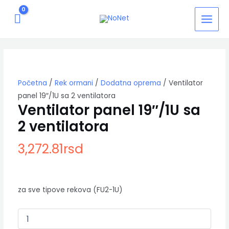
Pređi
MAIN
na
MEN
sadržaj
Ventilator
panel
19"/1U
sa
Početna
/
Rek ormani
/
Dodatna oprema
/ Ventilator
2
ventilatora
panel 19″/1U sa 2 ventilatora
količina
Ventilator panel 19″/1U sa
2 ventilatora
3,272.81
rsd
za sve tipove rekova (FU2-1U)