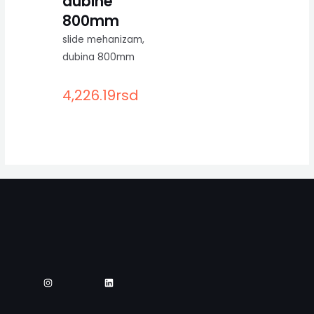
dubine
800mm
slide mehanizam,
dubina 800mm
4,226.19
rsd