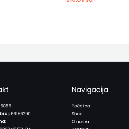
akt
Navigacija
16885
Početna
broj:
66156290
Shop
na:
O nama