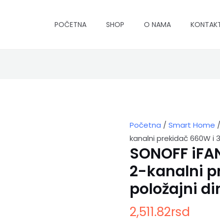
POČETNA
SHOP
O NAMA
KONTAK
SONOFF
iFAN03
smart-
home
2-
Početna
/
Smart Home
/
kanalni
kanalni prekidač 660W i 
prekidač
SONOFF iFA
660W
i
2-kanalni p
3-
položajni
položajni d
dimer
480W
2,511.82
rsd
količina