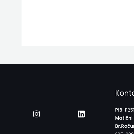
Kont
PIB:
1125
Matični 
Br.Raču