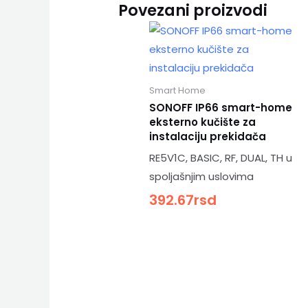
Povezani proizvodi
Smart Home
SONOFF IP66 smart-home
eksterno kučište za
instalaciju prekidača
RE5V1C, BASIC, RF, DUAL, TH u
spoljašnjim uslovima
392.67
rsd