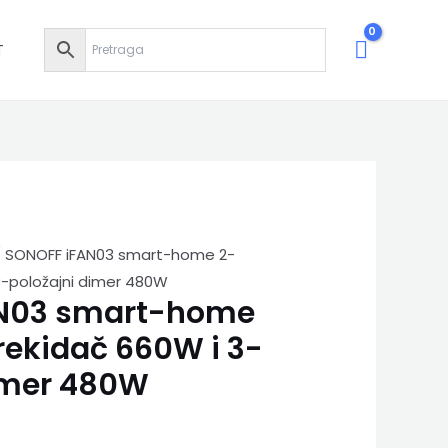
T
 SONOFF iFAN03 smart-home 2-
3-položajni dimer 480W
N03 smart-home
rekidač 660W i 3-
imer 480W