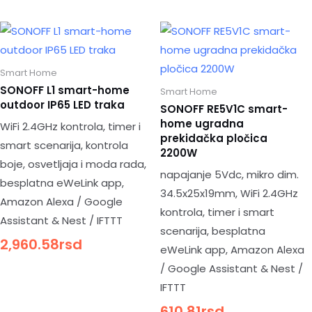
Smart Home
SONOFF L1 smart-home
Smart Home
outdoor IP65 LED traka
SONOFF RE5V1C smart-
home ugradna
WiFi 2.4GHz kontrola, timer i
prekidačka pločica
smart scenarija, kontrola
2200W
boje, osvetljaja i moda rada,
napajanje 5Vdc, mikro dim.
besplatna eWeLink app,
34.5x25x19mm, WiFi 2.4GHz
Amazon Alexa / Google
kontrola, timer i smart
Assistant & Nest / IFTTT
scenarija, besplatna
2,960.58
rsd
eWeLink app, Amazon Alexa
/ Google Assistant & Nest /
IFTTT
610.81
rsd