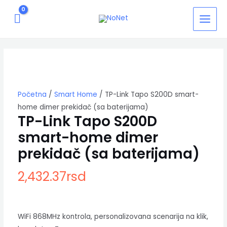
Pređi
MAIN
na
MEN
sadržaj
TP-
Link
Tapo
S200D
smart-
home
Početna
/
Smart Home
/ TP-Link Tapo S200D smart-
dimer
home dimer prekidač (sa baterijama)
prekidač
TP-Link Tapo S200D
(sa
smart-home dimer
baterijama)
količina
prekidač (sa baterijama)
2,432.37
rsd
WiFi 868MHz kontrola, personalizovana scenarija na klik,