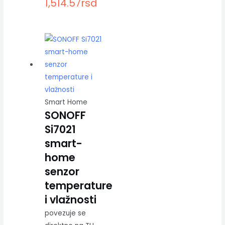
1,514.57
rsd
Smart Home
SONOFF
Si7021
smart-
home
senzor
temperature
i vlažnosti
povezuje se