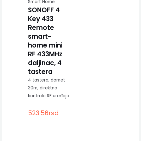
Smart Home
SONOFF 4
Key 433
Remote
smart-
home mini
RF 433MHz
daljinac, 4
tastera
4 tastera, domet
30m, direktna
kontrola RF uređaja
523.56
rsd