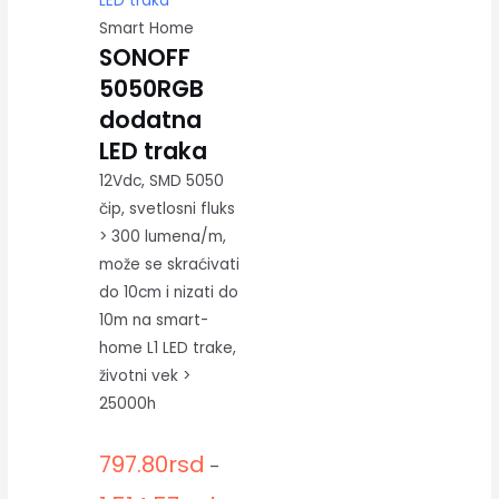
Smart Home
SONOFF
5050RGB
dodatna
LED traka
12Vdc, SMD 5050
čip, svetlosni fluks
> 300 lumena/m,
može se skraćivati
do 10cm i nizati do
10m na smart-
home L1 LED trake,
životni vek >
25000h
797.80
rsd
–