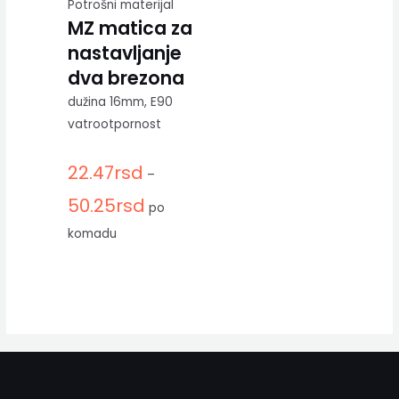
Potrošni materijal
MZ matica za
nastavljanje
dva brezona
dužina 16mm, E90
vatrootpornost
22.47
rsd
–
50.25
rsd
po
komadu