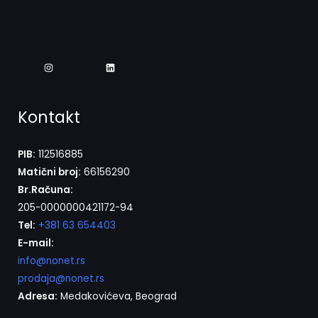
Kontakt
PIB:
112516885
Matični broj:
66156290
Br.Računa:
205-0000000421172-94
Tel:
+381 63 654403
E-mail:
info@nonet.rs
prodaja@nonet.rs
Adresa:
Medakovićeva, Beograd