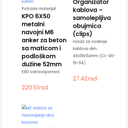
Organizator
kablova –
Potrošni materijal
KPO 6X50
samolepljiva
metalni
obujmica
navojni M6
(clips)
anker za beton
nosač za vođenje
sa maticom i
kablova dim.
podloškom
45x19x114mm (CL-45-
dužine 52mm
19-114)
E90 vatrootpornost
27.42
rsd
220.51
rsd