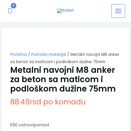
Pređi
MAIN
na
MEN
sadržaj
Metalni
navojni
M8
anker
za
beton
Početna
/
Potrošni materijal
/ Metalni navojni M8 anker
sa
za beton sa maticom i podloškom dužine 75mm
maticom
Metalni navojni M8 anker
i
za beton sa maticom i
podloškom
dužine
podloškom dužine 75mm
75mm
količina
88.49
rsd
po komadu
E90 vatrootpornost