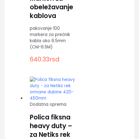
obeležavanje
kablova
pakovanje 100
markera za prečnik
kabla oko 6.5mm
(CM-6.5M)
640.33
rsd
Dodatna oprema
Polica fiksna
heavy duty –
za Netiks rek