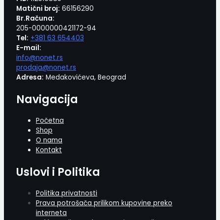
Matični broj:
66156290
Br.Računa:
205-0000000421172-94
Tel:
+381 63 654403
E-mail:
info@nonet.rs
prodaja@nonet.rs
Adresa:
Medakovićeva, Beograd
Navigacija
Početna
Shop
O nama
Kontakt
Uslovi i Politika
Politika privatnosti
Prava potrošača prilikom kupovine preko
interneta