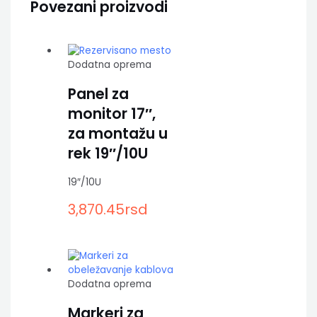
Povezani proizvodi
Dodatna oprema
Panel za
monitor 17″,
za montažu u
rek 19″/10U
19″/10U
3,870.45
rsd
Dodatna oprema
Markeri za