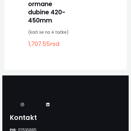
ormane
dubine 420-
450mm
(kači se na 4 tačke)
1,707.55
rsd
Kontakt
PIB:
112516885