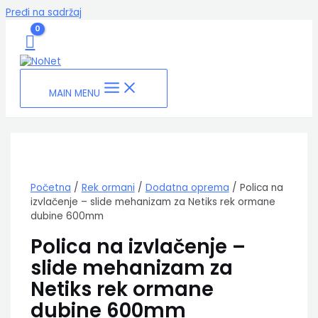
Pređi na sadržaj
MAIN MENU
Početna
/
Rek ormani
/
Dodatna oprema
/ Polica na
izvlačenje – slide mehanizam za Netiks rek ormane
dubine 600mm
Polica na izvlačenje –
slide mehanizam za
Netiks rek ormane
dubine 600mm